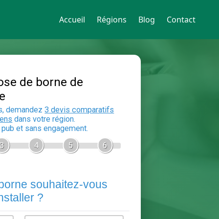
Accueil
Régions
Blog
Contact
Devis Pose de borne de
recharge
En 5 minutes, demandez
3 devis compara
aux
electriciens
dans votre région.
Gratuit, sans pub et sans engagement.
1
2
3
4
5