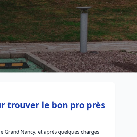
Retour à la liste des métiers
CGU
-
Confidentialité
- Service proposé par
ViteUnDevis.com
-
Vous 
r trouver le bon pro près
 le Grand Nancy, et après quelques charges