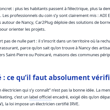
cret : plus les habitants passent à l’électrique, plus la de
es. Les professionnels du coin s’y sont clairement mis : ADI 
autour de Nancy, Car2Plug déploie des solutions de bornes 
pour orienter les projets.
t pas de nulle part : il s’inscrit dans un territoire où la rec
t rassurant, parce qu’on sait qu’on trouve à Nancy des artis
iers Saint-Pierre ou Poincaré, maisons des communes périp
 : ce qu’il faut absolument vérif
n électricien qui s’y connaît” n’est pas la bonne idée. La me
keting, c’est un
label officiel
encadré, exigé dès qu’on dépa
 la loi impose un électricien certifié IRVE.