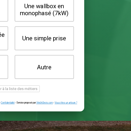
Quel type de borne souhaitez-vo
installer ?
Une wallbox en
Une wallbox 
triphasé (22kW)
monophasé (7
Une prise renforcée
Une simple pr
(type greenup)
Je ne sais pas
Autre
encore