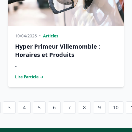
10/04/2026
•
Articles
Hyper Primeur Villemomble :
Horaires et Produits
...
Lire l'article →
3
4
5
6
7
8
9
10