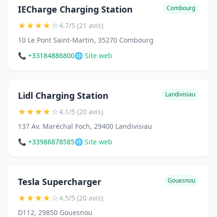
IECharge Charging Station
Combourg
★
★
★
★
☆
4.7/5 (21 avis)
10 Le Pont Saint-Martin, 35270 Combourg
📞 +33184886800
🌐 Site web
Lidl Charging Station
Landivisiau
★
★
★
★
☆
4.1/5 (20 avis)
137 Av. Maréchal Foch, 29400 Landivisiau
📞 +33986878585
🌐 Site web
Tesla Supercharger
Gouesnou
★
★
★
★
☆
4.5/5 (20 avis)
D112, 29850 Gouesnou