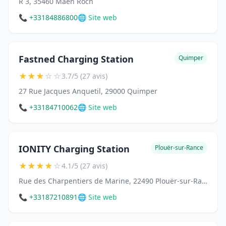
R 3, 35460 Maen Roch
📞 +33184886800
🌐 Site web
Fastned Charging Station
Quimper
★
★
★
☆
☆
3.7/5 (27 avis)
27 Rue Jacques Anquetil, 29000 Quimper
📞 +33184710062
🌐 Site web
IONITY Charging Station
Plouër-sur-Rance
★
★
★
★
☆
4.1/5 (27 avis)
Rue des Charpentiers de Marine, 22490 Plouër-sur-Rance
📞 +33187210891
🌐 Site web