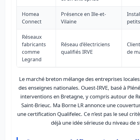
Homea
Présence en Ille-et-
Instal
Connect
Vilaine
petit
Réseaux
fabricants
Réseau d’électriciens
Clien
comme
qualifiés IRVE
de m
Legrand
Le marché breton mélange des entreprises locales,
des enseignes nationales. Ouest-IRVE, basé à Plén
interventions en Bretagne, y compris autour de 
Saint-Brieuc. Ma Borne LR annonce une couvertur
une certification Qualifelec. Ce n’est pas le seul cri
déjà une idée sérieuse du niveau de s