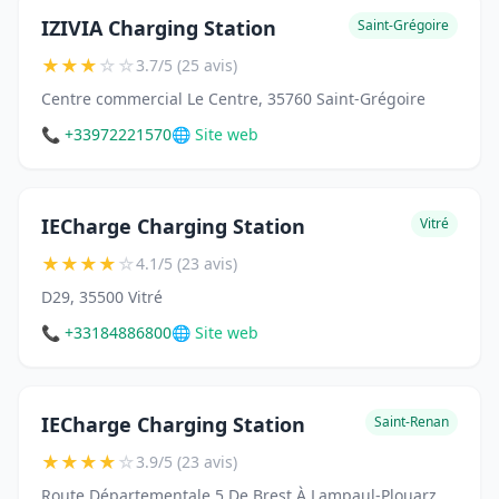
IZIVIA Charging Station
Saint-Grégoire
★
★
★
☆
☆
3.7/5 (25 avis)
Centre commercial Le Centre, 35760 Saint-Grégoire
📞 +33972221570
🌐 Site web
IECharge Charging Station
Vitré
★
★
★
★
☆
4.1/5 (23 avis)
D29, 35500 Vitré
📞 +33184886800
🌐 Site web
IECharge Charging Station
Saint-Renan
★
★
★
★
☆
3.9/5 (23 avis)
Route Départementale 5 De Brest À Lampaul-Plouarz, 29290 Saint-Renan