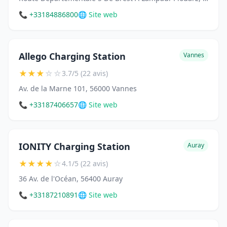
📞 +33184886800
🌐 Site web
Allego Charging Station
Vannes
★
★
★
☆
☆
3.7/5 (22 avis)
Av. de la Marne 101, 56000 Vannes
📞 +33187406657
🌐 Site web
IONITY Charging Station
Auray
★
★
★
★
☆
4.1/5 (22 avis)
36 Av. de l'Océan, 56400 Auray
📞 +33187210891
🌐 Site web