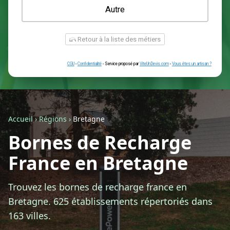
Une prise renforcée (type greenup)
Une simple prise
Je ne sais pas encore
Autre
Accueil
›
Régions
›
Bretagne
Bornes de Recharge
Retour à la liste des métiers
France en Bretagne
CGU
-
Confidentialité
- Service proposé par
ViteUnDevis.com
-
Vous êtes
Trouvez les bornes de recharge france en
Bretagne. 625 établissements répertoriés dans
163 villes.