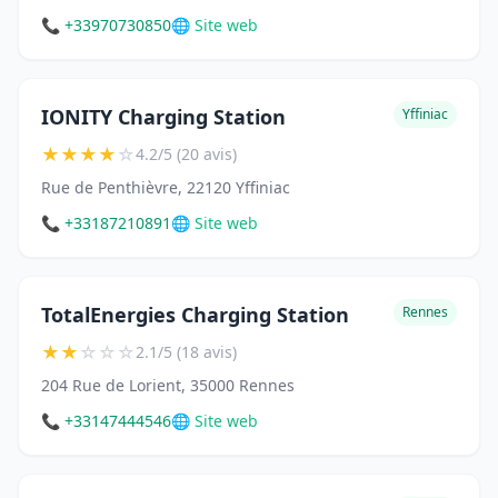
📞 +33970730850
🌐 Site web
IONITY Charging Station
Yffiniac
★
★
★
★
☆
4.2/5 (20 avis)
Rue de Penthièvre, 22120 Yffiniac
📞 +33187210891
🌐 Site web
TotalEnergies Charging Station
Rennes
★
★
☆
☆
☆
2.1/5 (18 avis)
204 Rue de Lorient, 35000 Rennes
📞 +33147444546
🌐 Site web