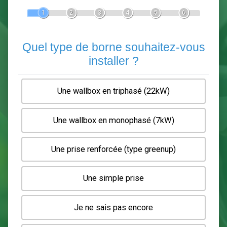
Devis Pose de borne de recha
En 5 minutes, demandez
3 devis comparatifs
electriciens
dans votre région.
Gratuit, sans pub et sans engagement.
1
2
3
4
5
6
Quel type de borne souhaitez-
installer ?
Une wallbox en triphasé (22kW)
Une wallbox en monophasé (7kW)