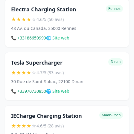
Electra Charging Station
Rennes
★
★
★
★
☆
4.6/5 (50 avis)
48 Av. du Canada, 35000 Rennes
📞 +33186659999
🌐 Site web
Tesla Supercharger
Dinan
★
★
★
★
☆
4.7/5 (33 avis)
30 Rue de Saint-Suliac, 22100 Dinan
📞 +33970730850
🌐 Site web
IECharge Charging Station
Maen-Roch
★
★
★
★
☆
4.6/5 (28 avis)