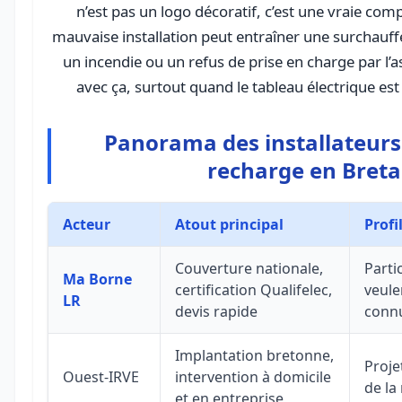
n’est pas un logo décoratif, c’est une vraie co
mauvaise installation peut entraîner une surchauff
un incendie ou un refus de prise en charge par l’
avec ça, surtout quand le tableau électrique est
Panorama des installateurs
recharge en Bret
Acteur
Atout principal
Profi
Couverture nationale,
Parti
Ma Borne
certification Qualifelec,
veule
LR
devis rapide
connu
Implantation bretonne,
Proje
Ouest-IRVE
intervention à domicile
de la
et en entreprise