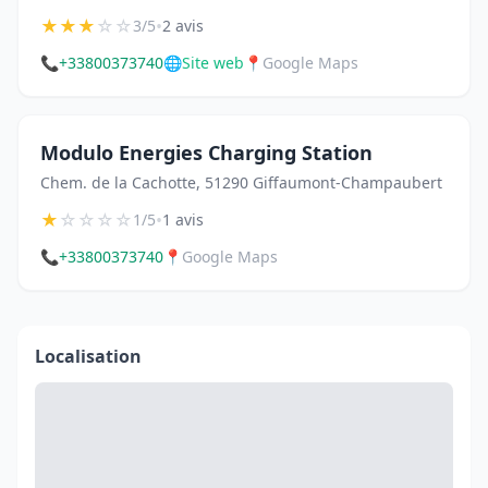
★
★
★
☆
☆
•
3/5
2 avis
📞
+33800373740
🌐
Site web
📍
Google Maps
Modulo Energies Charging Station
Chem. de la Cachotte, 51290 Giffaumont-Champaubert
★
☆
☆
☆
☆
•
1/5
1 avis
📞
+33800373740
📍
Google Maps
Localisation