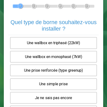
Devis Pose de borne de recha
En 5 minutes, demandez
3 devis comparatifs
electriciens
dans votre région.
Gratuit, sans pub et sans engagement.
1
2
3
4
5
6
Quel type de borne souhaitez-
installer ?
Une wallbox en triphasé (22kW)
Une wallbox en monophasé (7kW)