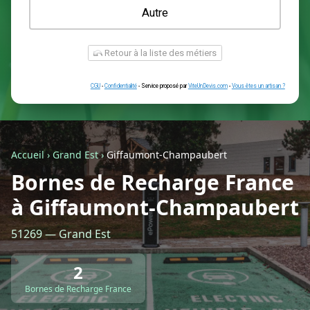
Une prise renforcée (type greenup)
Une simple prise
Je ne sais pas encore
Autre
Accueil
›
Grand Est
›
Giffaumont-Champaubert
Bornes de Recharge France
à Giffaumont-Champaubert
Retour à la liste des métiers
51269 — Grand Est
CGU
-
Confidentialité
- Service proposé par
ViteUnDevis.com
-
Vous êtes
2
Bornes de Recharge France