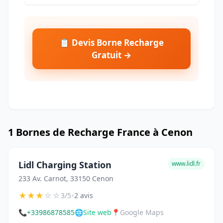
📋 Devis Borne Recharge
Gratuit →
1 Bornes de Recharge France à Cenon
Lidl Charging Station
www.lidl.fr
233 Av. Carnot, 33150 Cenon
★
★
★
☆
☆
•
3/5
2 avis
📞
+33986878585
🌐
Site web
📍
Google Maps