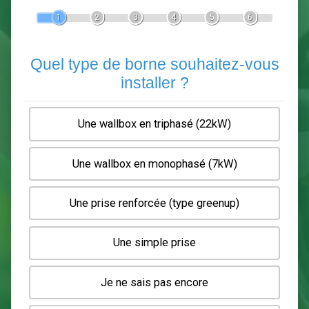
Devis Pose de borne de recha
En 5 minutes, demandez
3 devis comparatifs
electriciens
dans votre région.
Gratuit, sans pub et sans engagement.
1
2
3
4
5
6
Quel type de borne souhaitez-
installer ?
Une wallbox en triphasé (22kW)
Une wallbox en monophasé (7kW)