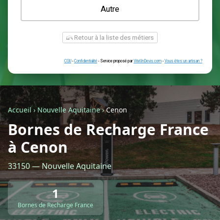
Une prise renforcée (type greenup)
Une simple prise
Je ne sais pas encore
Autre
Accueil
›
Nouvelle Aquitaine
›
Cenon
Bornes de Recharge France
à Cenon
Retour à la liste des métiers
33150 — Nouvelle Aquitaine
CGU
-
Confidentialité
- Service proposé par
ViteUnDevis.com
-
Vous êtes
1
Bornes de Recharge France