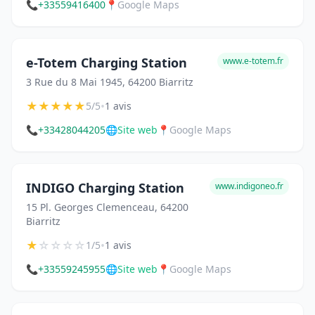
📞
+33559416400
📍
Google Maps
e-Totem Charging Station
www.e-totem.fr
3 Rue du 8 Mai 1945, 64200 Biarritz
★
★
★
★
★
•
5/5
1 avis
📞
+33428044205
🌐
Site web
📍
Google Maps
INDIGO Charging Station
www.indigoneo.fr
15 Pl. Georges Clemenceau, 64200
Biarritz
★
☆
☆
☆
☆
•
1/5
1 avis
📞
+33559245955
🌐
Site web
📍
Google Maps