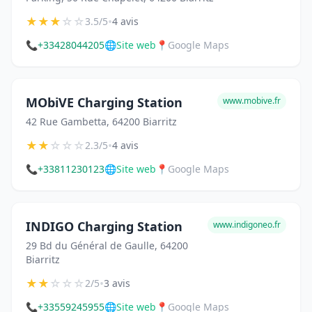
★
★
★
☆
☆
•
3.5/5
4 avis
📞
+33428044205
🌐
Site web
📍
Google Maps
MObiVE Charging Station
www.mobive.fr
42 Rue Gambetta, 64200 Biarritz
★
★
☆
☆
☆
•
2.3/5
4 avis
📞
+33811230123
🌐
Site web
📍
Google Maps
INDIGO Charging Station
www.indigoneo.fr
29 Bd du Général de Gaulle, 64200
Biarritz
★
★
☆
☆
☆
•
2/5
3 avis
📞
+33559245955
🌐
Site web
📍
Google Maps