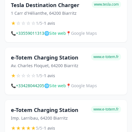
Tesla Destination Charger
www.tesla.com
1 Carr d'Hélianthe, 64200 Biarritz
★
☆
☆
☆
☆
•
1/5
1 avis
📞
+33559011313
🌐
Site web
📍
Google Maps
e-Totem Charging Station
www.e-totem.fr
Av. Charles Floquet, 64200 Biarritz
★
☆
☆
☆
☆
•
1/5
1 avis
📞
+33428044205
🌐
Site web
📍
Google Maps
e-Totem Charging Station
www.e-totem.fr
Imp. Larribau, 64200 Biarritz
★
★
★
★
★
•
5/5
1 avis