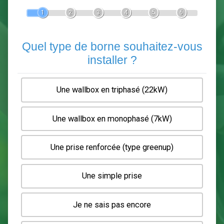
Devis Pose de borne de recha
En 5 minutes, demandez
3 devis comparatifs
electriciens
dans votre région.
Gratuit, sans pub et sans engagement.
1
2
3
4
5
6
Quel type de borne souhaitez-
installer ?
Une wallbox en triphasé (22kW)
Une wallbox en monophasé (7kW)