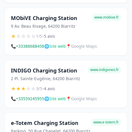
MObiVE Charging Station
www.mobive.fr
9 Av. Beau Rivage, 64200 Biarritz
★
☆
☆
☆
☆
•
1/5
5 avis
📞
+33388688458
🌐
Site web
📍
Google Maps
INDIGO Charging Station
www.indigoneo.fr
2 Pl. Sainte-Eugénie, 64200 Biarritz
★
★
★
☆
☆
•
3/5
4 avis
📞
+33559245955
🌐
Site web
📍
Google Maps
e-Totem Charging Station
www.e-totem.fr
Parking, 50 Rue Chapelet, 64200 Biarritz