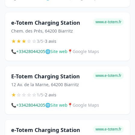
e-Totem Charging Station
www.e-totem.fr
Chem. des Prés, 64200 Biarritz
★
★
★
☆
☆
•
3/5
3 avis
📞
+33428044205
🌐
Site web
📍
Google Maps
E-Totem Charging Station
www.e-totem.fr
12 Av. de la Marne, 64200 Biarritz
★
☆
☆
☆
☆
•
1/5
2 avis
📞
+33428044205
🌐
Site web
📍
Google Maps
e-Totem Charging Station
www.e-totem.fr