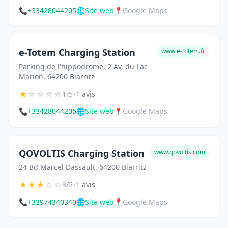
📞
+33428044205
🌐
Site web
📍
Google Maps
e-Totem Charging Station
www.e-totem.fr
Parking de l'hippodrome, 2 Av. du Lac
Marion, 64200 Biarritz
★
☆
☆
☆
☆
•
1/5
1 avis
📞
+33428044205
🌐
Site web
📍
Google Maps
QOVOLTIS Charging Station
www.qovoltis.com
24 Bd Marcel Dassault, 64200 Biarritz
★
★
★
☆
☆
•
3/5
1 avis
📞
+33974340340
🌐
Site web
📍
Google Maps