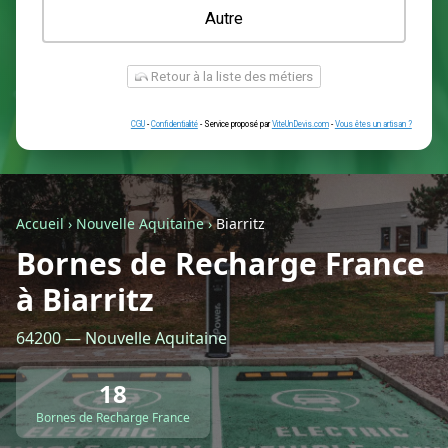
Une prise renforcée (type greenup)
Une simple prise
Je ne sais pas encore
Autre
Accueil
›
Nouvelle Aquitaine
›
Biarritz
Bornes de Recharge France
à Biarritz
Retour à la liste des métiers
64200 — Nouvelle Aquitaine
CGU
-
Confidentialité
- Service proposé par
ViteUnDevis.com
-
Vous êtes
18
Bornes de Recharge France