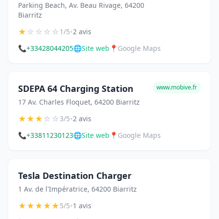
Parking Beach, Av. Beau Rivage, 64200
Biarritz
★
☆
☆
☆
☆
•
1/5
2 avis
📞
+33428044205
🌐
Site web
📍
Google Maps
SDEPA 64 Charging Station
www.mobive.fr
17 Av. Charles Floquet, 64200 Biarritz
★
★
★
☆
☆
•
3/5
2 avis
📞
+33811230123
🌐
Site web
📍
Google Maps
Tesla Destination Charger
1 Av. de l'Impératrice, 64200 Biarritz
★
★
★
★
★
•
5/5
1 avis