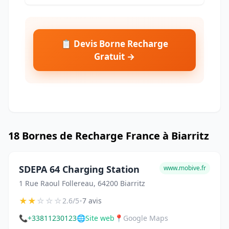
📋 Devis Borne Recharge
Gratuit →
18 Bornes de Recharge France à Biarritz
SDEPA 64 Charging Station
www.mobive.fr
1 Rue Raoul Follereau, 64200 Biarritz
★
★
☆
☆
☆
•
2.6/5
7 avis
📞
+33811230123
🌐
Site web
📍
Google Maps