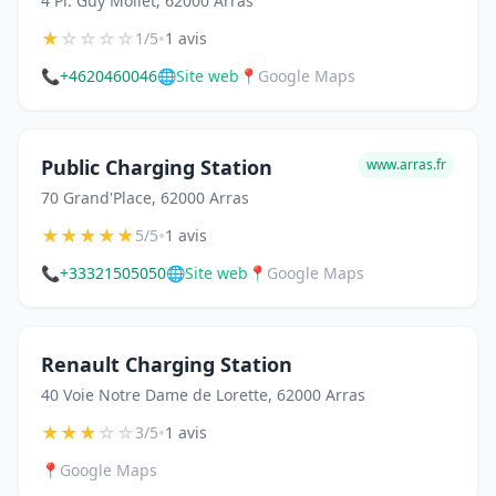
4 Pl. Guy Mollet, 62000 Arras
★
☆
☆
☆
☆
•
1/5
1 avis
📞
+4620460046
🌐
Site web
📍
Google Maps
Public Charging Station
www.arras.fr
70 Grand'Place, 62000 Arras
★
★
★
★
★
•
5/5
1 avis
📞
+33321505050
🌐
Site web
📍
Google Maps
Renault Charging Station
40 Voie Notre Dame de Lorette, 62000 Arras
★
★
★
☆
☆
•
3/5
1 avis
📍
Google Maps