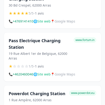
30 Bd Crespel, 62000 Arras
★
★
★
★
★
•
5/5
1 avis
📞
+4769141410
🌐
Site web
📍
Google Maps
Pass Electrique Charging
www.fortum.in
Station
19 Rue Albert 1er de Belgique, 62000
Arras
★
☆
☆
☆
☆
•
1/5
1 avis
📞
+4620460046
🌐
Site web
📍
Google Maps
Powerdot Charging Station
www.powerdot.eu
1 Rue Ampère, 62000 Arras