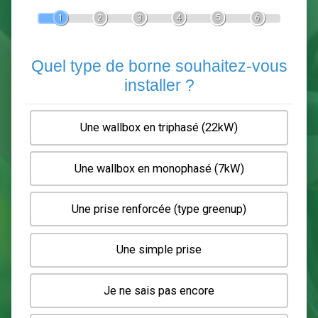
Devis Pose de borne de recha
En 5 minutes, demandez
3 devis comparatifs
electriciens
dans votre région.
Gratuit, sans pub et sans engagement.
1
2
3
4
5
6
Quel type de borne souhaitez-
installer ?
Une wallbox en triphasé (22kW)
Une wallbox en monophasé (7kW)