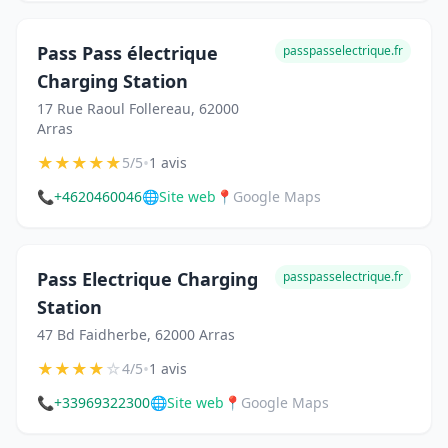
Pass Pass électrique
passpasselectrique.fr
Charging Station
17 Rue Raoul Follereau, 62000
Arras
★
★
★
★
★
•
5/5
1 avis
📞
+4620460046
🌐
Site web
📍
Google Maps
Pass Electrique Charging
passpasselectrique.fr
Station
47 Bd Faidherbe, 62000 Arras
★
★
★
★
☆
•
4/5
1 avis
📞
+33969322300
🌐
Site web
📍
Google Maps