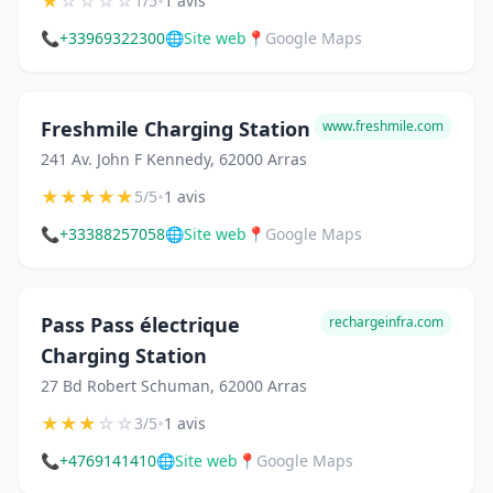
★
☆
☆
☆
☆
•
1/5
1 avis
📞
+33969322300
🌐
Site web
📍
Google Maps
Freshmile Charging Station
www.freshmile.com
241 Av. John F Kennedy, 62000 Arras
★
★
★
★
★
•
5/5
1 avis
📞
+33388257058
🌐
Site web
📍
Google Maps
Pass Pass électrique
rechargeinfra.com
Charging Station
27 Bd Robert Schuman, 62000 Arras
★
★
★
☆
☆
•
3/5
1 avis
📞
+4769141410
🌐
Site web
📍
Google Maps