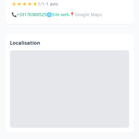
★
★
★
★
★
•
5/5
1 avis
📞
+33176360525
🌐
Site web
📍
Google Maps
Localisation