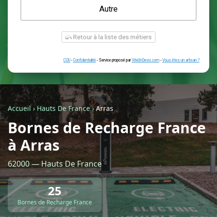
Une prise renforcée (type greenup)
Une simple prise
Je ne sais pas encore
Autre
Accueil
›
Hauts De France
›
Arras
Bornes de Recharge France
à Arras
Retour à la liste des métiers
62000 — Hauts De France
CGU
-
Confidentialité
- Service proposé par
ViteUnDevis.com
-
Vous êtes
25
Bornes de Recharge France