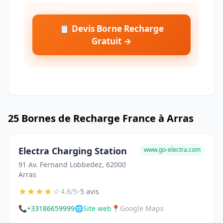
📋 Devis Borne Recharge
Gratuit →
25 Bornes de Recharge France à Arras
Electra Charging Station
www.go-electra.com
91 Av. Fernand Lobbedez, 62000
Arras
★
★
★
★
☆
•
4.6/5
5 avis
📞
+33186659999
🌐
Site web
📍
Google Maps