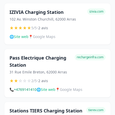
IZIVIA Charging Station
izivia.com
102 Av. Winston Churchill, 62000 Arras
★
★
★
★
★
•
5/5
2 avis
🌐
Site web
📍
Google Maps
Pass Electrique Charging
rechargeinfra.com
Station
31 Rue Emile Breton, 62000 Arras
★
★
☆
☆
☆
•
2/5
2 avis
📞
+4769141410
🌐
Site web
📍
Google Maps
Stations TIERS Charging Station
tierev.com