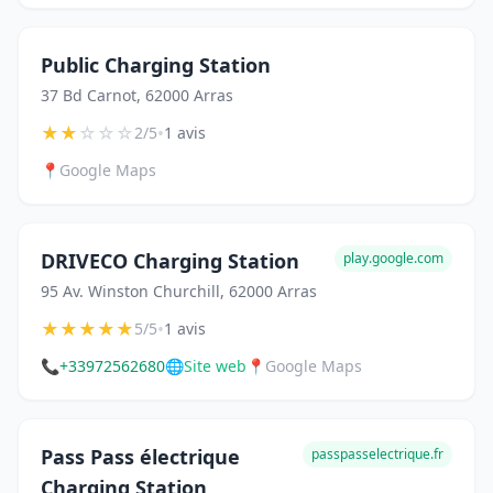
Public Charging Station
37 Bd Carnot, 62000 Arras
★
★
☆
☆
☆
•
2/5
1 avis
📍
Google Maps
DRIVECO Charging Station
play.google.com
95 Av. Winston Churchill, 62000 Arras
★
★
★
★
★
•
5/5
1 avis
📞
+33972562680
🌐
Site web
📍
Google Maps
Pass Pass électrique
passpasselectrique.fr
Charging Station