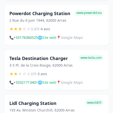
Powerdot Charging Station
www.powerdot.eu
2 Rue du 6 Juin 1944, 62000 Arras
★
★
★
☆
☆
•
3.3/5
4 avis
📞
+33176360525
🌐
Site web
📍
Google Maps
Tesla Destination Charger
www.tesla.com
3-5 Pl. de la Croix Rouge, 62000 Arras
★
★
☆
☆
☆
•
2/5
3 avis
📞
+33321713401
🌐
Site web
📍
Google Maps
Lidl Charging Station
www.lidl.fr
193 Av. Winston Churchill, 62000 Arras