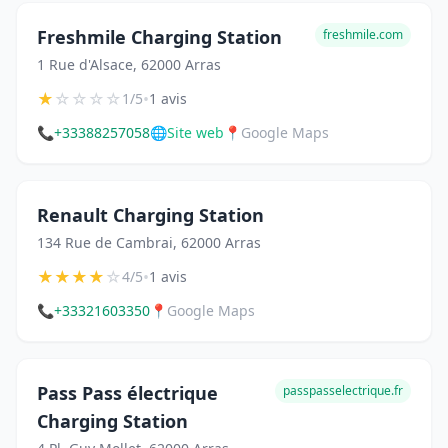
Freshmile Charging Station
freshmile.com
1 Rue d'Alsace, 62000 Arras
★
☆
☆
☆
☆
•
1/5
1 avis
📞
+33388257058
🌐
Site web
📍
Google Maps
Renault Charging Station
134 Rue de Cambrai, 62000 Arras
★
★
★
★
☆
•
4/5
1 avis
📞
+33321603350
📍
Google Maps
Pass Pass électrique
passpasselectrique.fr
Charging Station