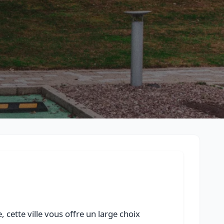
Retour à la liste des métiers
CGU
-
Confidentialité
- Service proposé par
ViteUnDevis.com
-
Vous 
 cette ville vous offre un large choix