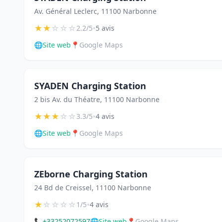
Av. Général Leclerc, 11100 Narbonne
★
★
☆
☆
☆
•
2.2/5
5 avis
🌐
Site web
📍
Google Maps
SYADEN Charging Station
2 bis Av. du Théatre, 11100 Narbonne
★
★
★
☆
☆
•
3.3/5
4 avis
🌐
Site web
📍
Google Maps
ZEborne Charging Station
24 Bd de Creissel, 11100 Narbonne
★
☆
☆
☆
☆
•
1/5
4 avis
📞
+33252072597
🌐
Site web
📍
Google Maps