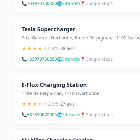
📞
+33970730850
🌐
Site web
📍
Google Maps
Tesla Supercharger
G La Galerie - Narbonne, Rte de Perpignan, 11100 Narb
★
★
★
★
☆
•
4.4/5
38 avis
📞
+33970730850
🌐
Site web
📍
Google Maps
E-Flux Charging Station
1 Rte de Perpignan, 11100 Narbonne
★
★
★
☆
☆
•
2.9/5
27 avis
📞
+31850670005
🌐
Site web
📍
Google Maps