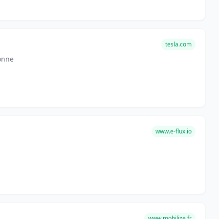
tesla.com
onne
www.e-flux.io
www.mobilize.fr