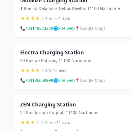
Mobilize Charging Station
1 Rue Éd Delamare Deboutteville, 11100 Narbonne
★
★
★
★
☆
•
4.6/5
21 avis
📞
+33149323229
🌐
Site web
📍
Google Maps
Electra Charging Station
30 Rue de Ratacas, 11100 Narbonne
★
★
★
★
☆
•
4/5
15 avis
📞
+33186659999
🌐
Site web
📍
Google Maps
ZEN Charging Station
54 Rue Joseph Cugnot, 11100 Narbonne
★
★
★
☆
☆
•
3.5/5
11 avis