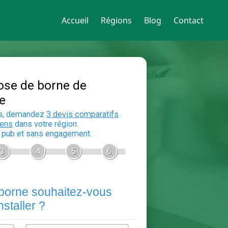
Accueil
Régions
Blog
Contact
Devis Pose de borne de
recharge
En 5 minutes, demandez
3 devis compara
aux
electriciens
dans votre région.
Gratuit, sans pub et sans engagement.
1
2
3
4
5