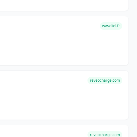
www.lidl.fr
reveocharge.com
reveocharge.com