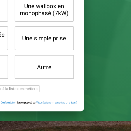
Quel type de borne souhaitez-vo
installer ?
Une wallbox en
Une wallbox 
triphasé (22kW)
monophasé (7
Une prise renforcée
Une simple pr
(type greenup)
Je ne sais pas
Autre
encore