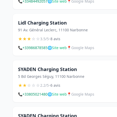
📞
+33484492057
🌐
Site web
📍
Google Maps
Lidl Charging Station
91 Av. Général Leclerc, 11100 Narbonne
★
★
★
☆
☆
•
3.5/5
8 avis
📞
+33986878585
🌐
Site web
📍
Google Maps
SYADEN Charging Station
5 Bd Georges Séguy, 11100 Narbonne
★
★
☆
☆
☆
•
2.2/5
6 avis
📞
+33805021480
🌐
Site web
📍
Google Maps
SYADEN Charging Station