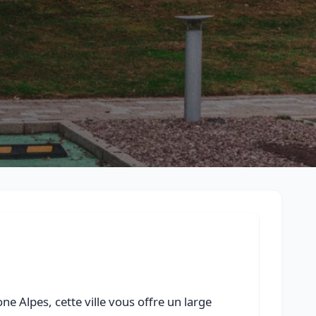
Retour à la liste des métiers
CGU
-
Confidentialité
- Service proposé par
ViteUnDevis.com
-
Vous 
 Alpes, cette ville vous offre un large