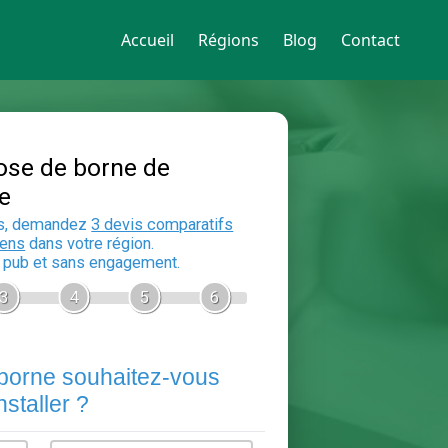
Accueil
Régions
Blog
Contact
Devis Pose de borne de
recharge
En 5 minutes, demandez
3 devis compara
aux
electriciens
dans votre région.
Gratuit, sans pub et sans engagement.
1
2
3
4
5