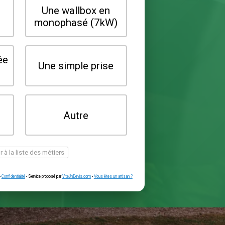
Quel type de borne souhaitez-vo
installer ?
Une wallbox en
Une wallbox 
triphasé (22kW)
monophasé (7
Une prise renforcée
Une simple pr
(type greenup)
Je ne sais pas
Autre
encore