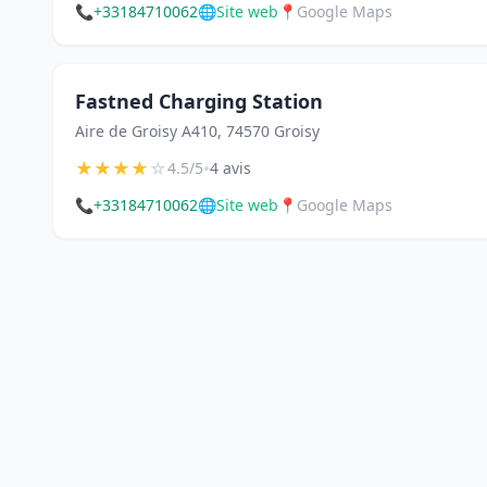
📞
+33184710062
🌐
Site web
📍
Google Maps
Fastned Charging Station
Aire de Groisy A410, 74570 Groisy
★
★
★
★
☆
•
4.5/5
4 avis
📞
+33184710062
🌐
Site web
📍
Google Maps