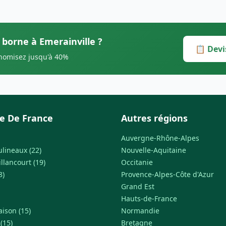
 borne à Emerainville ?
📋 Devi
onomisez jusqu'à 40%
le De France
Autres régions
Auvergne-Rhône-Alpes
ulineaux (22)
Nouvelle-Aquitaine
llancourt (19)
Occitanie
8)
Provence-Alpes-Côte d'Azur
Grand Est
Hauts-de-France
ison (15)
Normandie
(15)
Bretagne