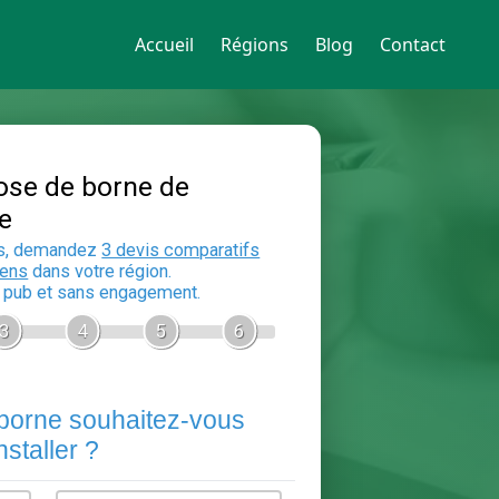
Accueil
Régions
Blog
Contact
Devis Pose de borne de
recharge
En 5 minutes, demandez
3 devis compara
aux
electriciens
dans votre région.
Gratuit, sans pub et sans engagement.
1
2
3
4
5