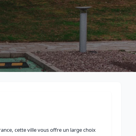
Retour à la liste des métiers
CGU
-
Confidentialité
- Service proposé par
ViteUnDevis.com
-
Vous 
ance, cette ville vous offre un large choix