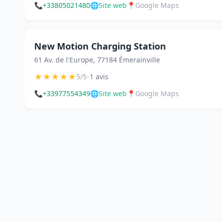
📞
+33805021480
🌐
Site web
📍
Google Maps
New Motion Charging Station
61 Av. de l'Europe, 77184 Émerainville
★
★
★
★
★
•
5/5
1 avis
📞
+33977554349
🌐
Site web
📍
Google Maps