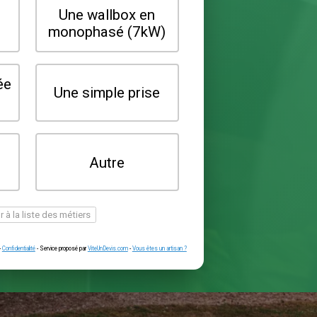
Quel type de borne souhaitez-vo
installer ?
Une wallbox en
Une wallbox 
triphasé (22kW)
monophasé (7
Une prise renforcée
Une simple pr
(type greenup)
Je ne sais pas
Autre
encore