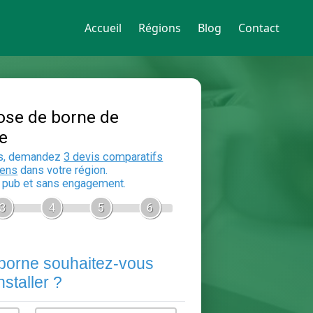
Accueil
Régions
Blog
Contact
Devis Pose de borne de
recharge
En 5 minutes, demandez
3 devis compara
aux
electriciens
dans votre région.
Gratuit, sans pub et sans engagement.
1
2
3
4
5