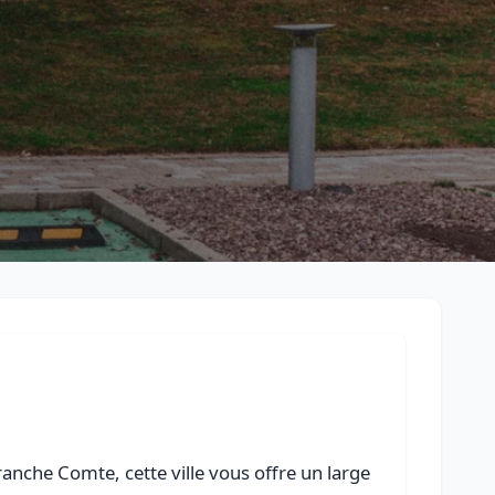
Retour à la liste des métiers
CGU
-
Confidentialité
- Service proposé par
ViteUnDevis.com
-
Vous 
nche Comte, cette ville vous offre un large