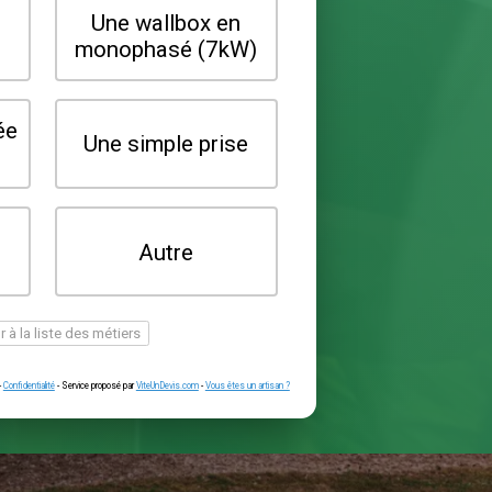
Quel type de borne souhaitez-vo
installer ?
Une wallbox en
Une wallbox 
triphasé (22kW)
monophasé (7
Une prise renforcée
Une simple pr
(type greenup)
Je ne sais pas
Autre
encore