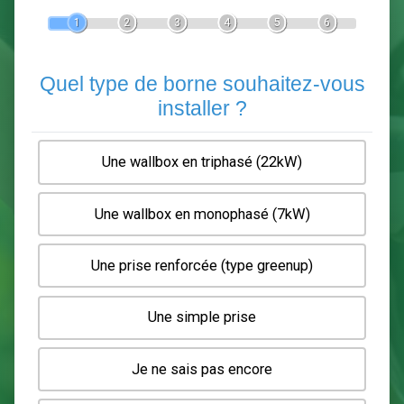
Devis Pose de borne de recha
En 5 minutes, demandez
3 devis comparatifs
electriciens
dans votre région.
Gratuit, sans pub et sans engagement.
1
2
3
4
5
6
Quel type de borne souhaitez-
installer ?
Une wallbox en triphasé (22kW)
Une wallbox en monophasé (7kW)