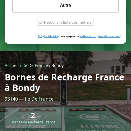
Une prise renforcée (type greenup)
Une simple prise
Je ne sais pas encore
Autre
Accueil
›
Ile De France
›
Bondy
Bornes de Recharge France
à Bondy
Retour à la liste des métiers
93140 — Ile De France
CGU
-
Confidentialité
- Service proposé par
ViteUnDevis.com
-
Vous êtes
2
Bornes de Recharge France