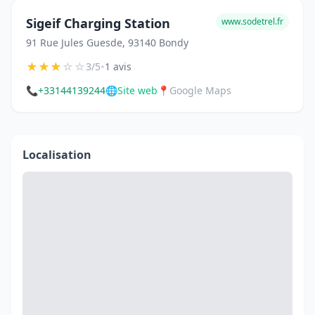
Sigeif Charging Station
www.sodetrel.fr
91 Rue Jules Guesde, 93140 Bondy
★
★
★
☆
☆
•
3/5
1 avis
📞
+33144139244
🌐
Site web
📍
Google Maps
Localisation