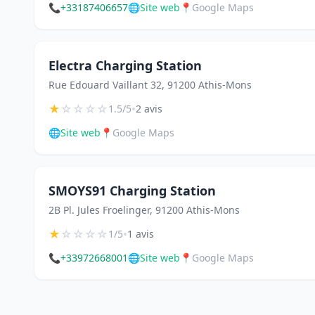
📞
+33187406657
🌐
Site web
📍
Google Maps
Electra Charging Station
Rue Edouard Vaillant 32, 91200 Athis-Mons
★
☆
☆
☆
☆
•
1.5/5
2 avis
🌐
Site web
📍
Google Maps
SMOYS91 Charging Station
2B Pl. Jules Froelinger, 91200 Athis-Mons
★
☆
☆
☆
☆
•
1/5
1 avis
📞
+33972668001
🌐
Site web
📍
Google Maps