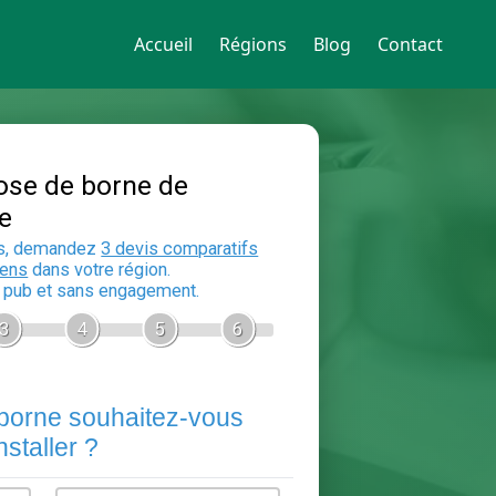
Accueil
Régions
Blog
Contact
Devis Pose de borne de
recharge
En 5 minutes, demandez
3 devis compara
aux
electriciens
dans votre région.
Gratuit, sans pub et sans engagement.
1
2
3
4
5