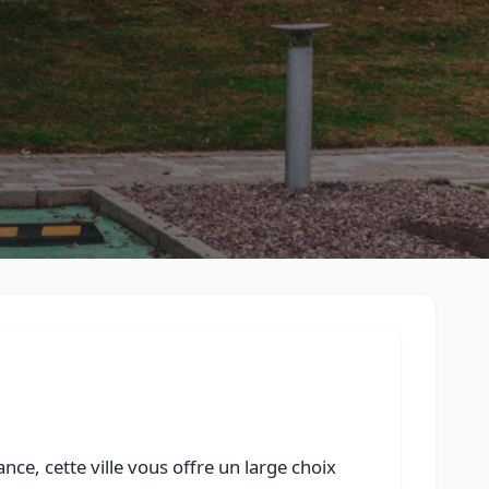
Retour à la liste des métiers
CGU
-
Confidentialité
- Service proposé par
ViteUnDevis.com
-
Vous 
nce, cette ville vous offre un large choix