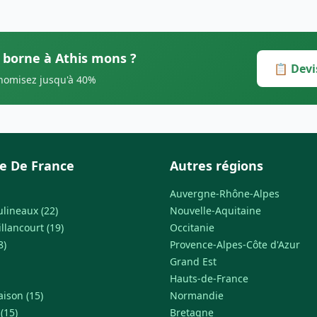
s borne à Athis mons ?
📋 Devi
onomisez jusqu'à 40%
le De France
Autres régions
Auvergne-Rhône-Alpes
ulineaux (22)
Nouvelle-Aquitaine
llancourt (19)
Occitanie
8)
Provence-Alpes-Côte d'Azur
Grand Est
Hauts-de-France
ison (15)
Normandie
(15)
Bretagne