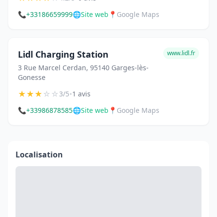
📞
+33186659999
🌐
Site web
📍
Google Maps
Lidl Charging Station
www.lidl.fr
3 Rue Marcel Cerdan, 95140 Garges-lès-
Gonesse
★
★
★
☆
☆
•
3/5
1 avis
📞
+33986878585
🌐
Site web
📍
Google Maps
Localisation