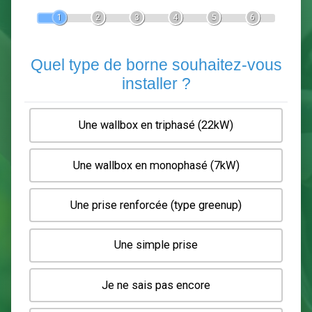
Devis Pose de borne de recha
En 5 minutes, demandez
3 devis comparatifs
electriciens
dans votre région.
Gratuit, sans pub et sans engagement.
1
2
3
4
5
6
Quel type de borne souhaitez-
installer ?
Une wallbox en triphasé (22kW)
Une wallbox en monophasé (7kW)