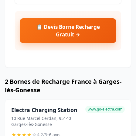
📋 Devis Borne Recharge
Gratuit →
2 Bornes de Recharge France à Garges-
lès-Gonesse
Electra Charging Station
www.go-electra.com
10 Rue Marcel Cerdan, 95140
Garges-lès-Gonesse
★
★
★
★
☆
•
4.2/5
6 avis