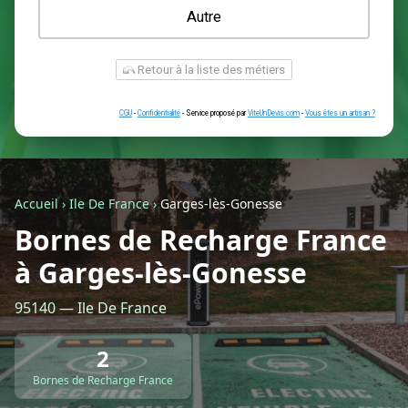
Une prise renforcée (type greenup)
Une simple prise
Je ne sais pas encore
Autre
Accueil
›
Ile De France
›
Garges-lès-Gonesse
Bornes de Recharge France
à Garges-lès-Gonesse
Retour à la liste des métiers
95140 — Ile De France
CGU
-
Confidentialité
- Service proposé par
ViteUnDevis.com
-
Vous êtes
2
Bornes de Recharge France