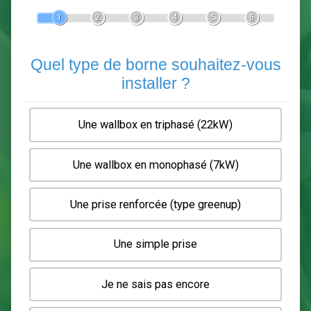
Devis Pose de borne de recha
En 5 minutes, demandez
3 devis comparatifs
electriciens
dans votre région.
Gratuit, sans pub et sans engagement.
1
2
3
4
5
6
Quel type de borne souhaitez-
installer ?
Une wallbox en triphasé (22kW)
Une wallbox en monophasé (7kW)