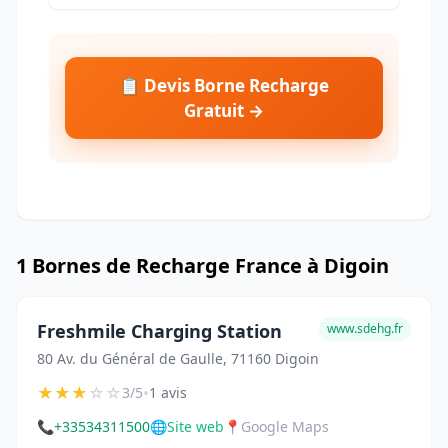
📋 Devis Borne Recharge
Gratuit →
1 Bornes de Recharge France à Digoin
Freshmile Charging Station
www.sdehg.fr
80 Av. du Général de Gaulle, 71160 Digoin
★
★
★
☆
☆
•
3/5
1 avis
📞
+33534311500
🌐
Site web
📍
Google Maps