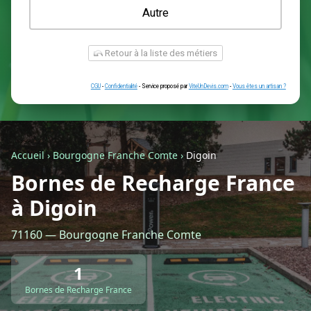
Une prise renforcée (type greenup)
Une simple prise
Je ne sais pas encore
Autre
Accueil
›
Bourgogne Franche Comte
›
Digoin
Bornes de Recharge France
à Digoin
Retour à la liste des métiers
71160 — Bourgogne Franche Comte
CGU
-
Confidentialité
- Service proposé par
ViteUnDevis.com
-
Vous êtes
1
Bornes de Recharge France