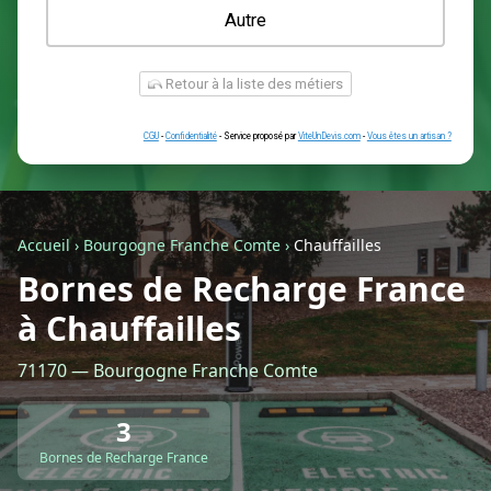
Une prise renforcée (type greenup)
Une simple prise
Je ne sais pas encore
Autre
Accueil
›
Bourgogne Franche Comte
›
Chauffailles
Bornes de Recharge France
à Chauffailles
Retour à la liste des métiers
71170 — Bourgogne Franche Comte
CGU
-
Confidentialité
- Service proposé par
ViteUnDevis.com
-
Vous êtes
3
Bornes de Recharge France