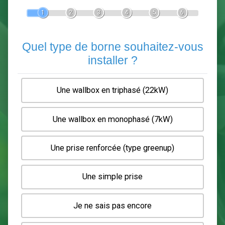
Devis Pose de borne de recha
En 5 minutes, demandez
3 devis comparatifs
electriciens
dans votre région.
Gratuit, sans pub et sans engagement.
1
2
3
4
5
6
Quel type de borne souhaitez-
installer ?
Une wallbox en triphasé (22kW)
Une wallbox en monophasé (7kW)