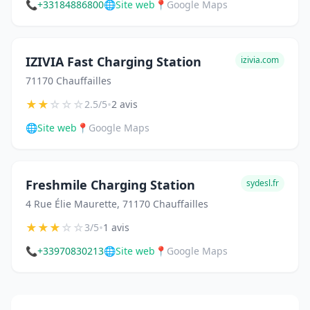
📞
+33184886800
🌐
Site web
📍
Google Maps
IZIVIA Fast Charging Station
izivia.com
71170 Chauffailles
★
★
☆
☆
☆
•
2.5/5
2 avis
🌐
Site web
📍
Google Maps
Freshmile Charging Station
sydesl.fr
4 Rue Élie Maurette, 71170 Chauffailles
★
★
★
☆
☆
•
3/5
1 avis
📞
+33970830213
🌐
Site web
📍
Google Maps