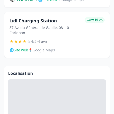
Lidl Charging Station
www.lidl.ch
37 Av. du Général de Gaulle, 08110
Carignan
★
★
★
★
☆
•
4/5
4 avis
🌐
Site web
📍
Google Maps
Localisation