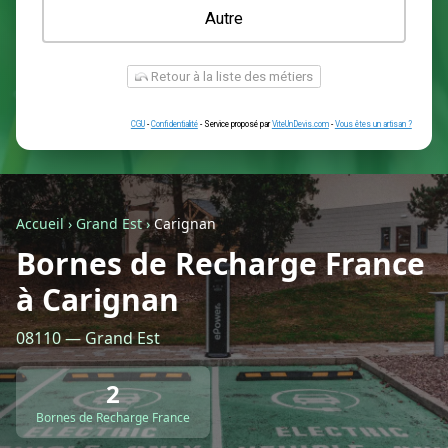
Une prise renforcée (type greenup)
Une simple prise
Je ne sais pas encore
Autre
Accueil
›
Grand Est
›
Carignan
Bornes de Recharge France
à Carignan
Retour à la liste des métiers
08110 — Grand Est
CGU
-
Confidentialité
- Service proposé par
ViteUnDevis.com
-
Vous êtes
2
Bornes de Recharge France