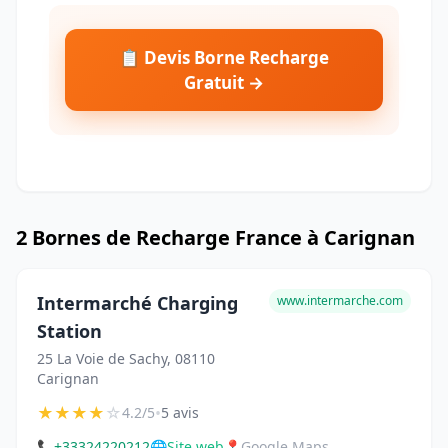
📋 Devis Borne Recharge
Gratuit →
2 Bornes de Recharge France à Carignan
Intermarché Charging
www.intermarche.com
Station
25 La Voie de Sachy, 08110
Carignan
★
★
★
★
☆
•
4.2/5
5 avis
📞
+33324220212
🌐
Site web
📍
Google Maps