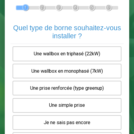
Devis Pose de borne de recha
En 5 minutes, demandez
3 devis comparatifs
electriciens
dans votre région.
Gratuit, sans pub et sans engagement.
1
2
3
4
5
6
Quel type de borne souhaitez-
installer ?
Une wallbox en triphasé (22kW)
Une wallbox en monophasé (7kW)