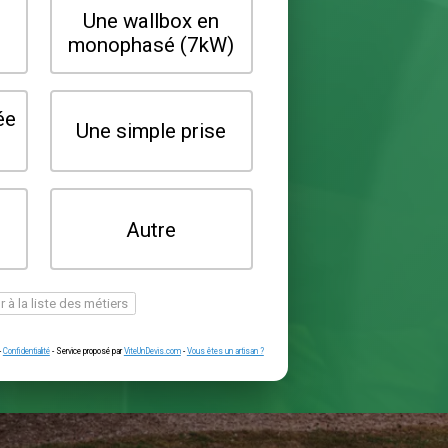
Quel type de borne souhaitez-vo
installer ?
Une wallbox en
Une wallbox 
triphasé (22kW)
monophasé (7
Une prise renforcée
Une simple pr
(type greenup)
Je ne sais pas
Autre
encore