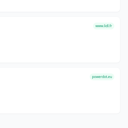
www.lidl.fr
powerdot.eu