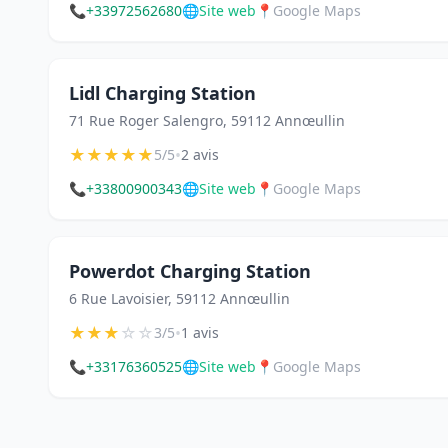
📞
+33972562680
🌐
Site web
📍
Google Maps
Lidl Charging Station
71 Rue Roger Salengro, 59112 Annœullin
★
★
★
★
★
•
5/5
2 avis
📞
+33800900343
🌐
Site web
📍
Google Maps
Powerdot Charging Station
6 Rue Lavoisier, 59112 Annœullin
★
★
★
☆
☆
•
3/5
1 avis
📞
+33176360525
🌐
Site web
📍
Google Maps