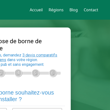
Accueil
Régions
Blog
Contact
Devis Pose de borne de
recharge
En 5 minutes, demandez
3 devis compara
aux
electriciens
dans votre région.
Gratuit, sans pub et sans engagement.
1
2
3
4
5