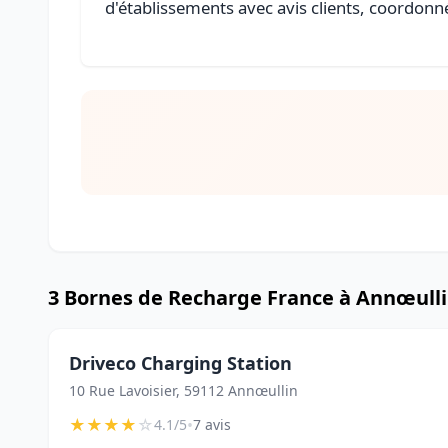
d'établissements avec avis clients, coordonné
3 Bornes de Recharge France à Annœull
Driveco Charging Station
10 Rue Lavoisier, 59112 Annœullin
★
★
★
★
☆
•
4.1/5
7 avis