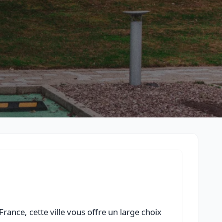
Retour à la liste des métiers
CGU
-
Confidentialité
- Service proposé par
ViteUnDevis.com
-
Vous 
ance, cette ville vous offre un large choix